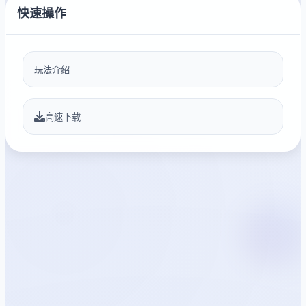
快速操作
玩法介绍
高速下载