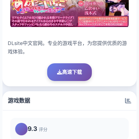
DLsite中文官网。专业的游戏平台，为您提供优质的游
戏体验。
高速下载
游戏数据
9.3
评分