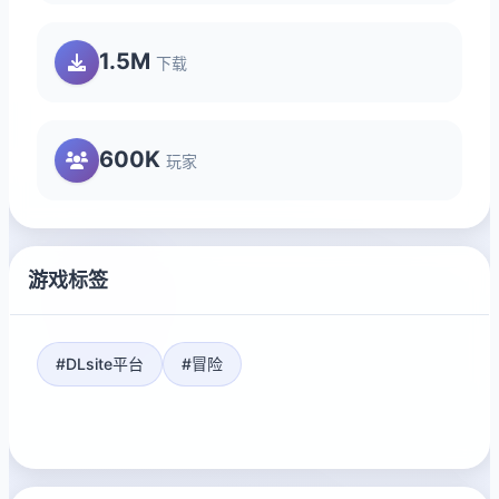
1.5M
下载
600K
玩家
游戏标签
#DLsite平台
#冒险