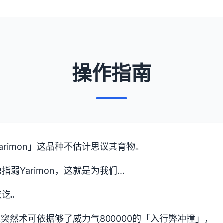
操作指南
rimon」这品种不估计思议其育物。
Yarimon，这就是为我们...
状讫。
居但突然术可依据够了威力气800000的「入行弊冲撞」，