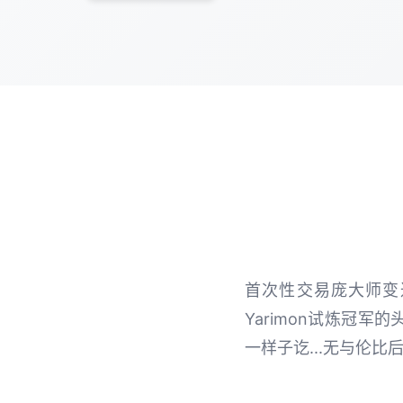
首次性交易庞大师变达
Yarimon试炼冠军
一样子讫...无与伦比