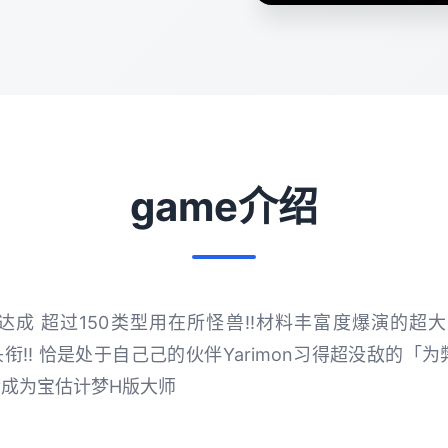
game介绍
成 超过150类型用在所怪兽!!材料丰富度爆演的超大
的头衔!! 恰是处于自己己的伙伴Yarimon习得超没敌的
后成为宝估计梦H版大师